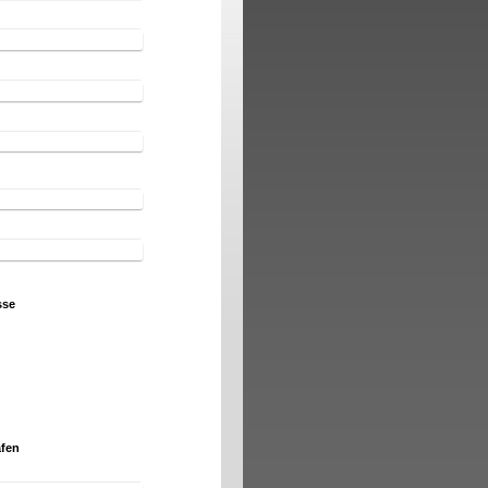
sse
afen