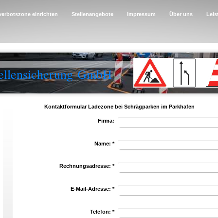
verbotszone einrichten
Stellenangebote
Impressum
Über uns
Leis
ellensicherung GmbH
Kontaktformular Ladezone bei Schrägparken im Parkhafen
Firma:
Name:
*
Rechnungsadresse:
*
E-Mail-Adresse:
*
Telefon:
*