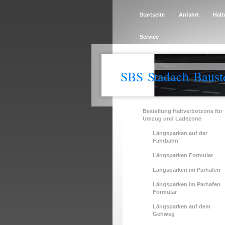
Startseite
Anfahrt
Halt
Service
SBS Stadach Baust
Bestellung Haltverbotzone für
Umzug und Ladezone
Längsparken auf der
Fahrbahn
Längsparken Formular
Längsparken im Parhafen
Längsparken im Parhafen
Formular
Längsparken auf dem
Gehweg